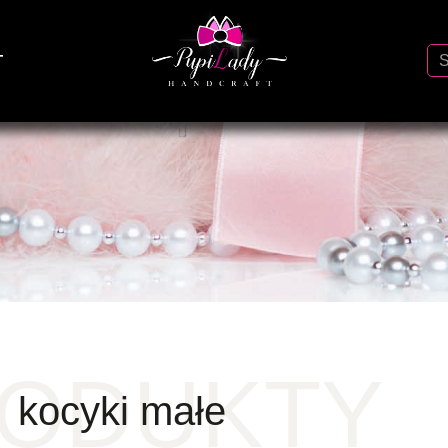
T
ODUKTY
kocyki małe