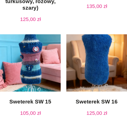
turkusowy, różowy,
135,00
zł
szary)
125,00
zł
Sweterek SW 15
Sweterek SW 16
105,00
zł
125,00
zł