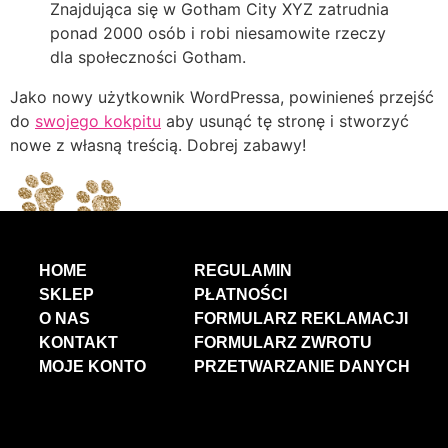
Znajdująca się w Gotham City XYZ zatrudnia
ponad 2000 osób i robi niesamowite rzeczy
dla społeczności Gotham.
Jako nowy użytkownik WordPressa, powinieneś przejść
do
swojego kokpitu
aby usunąć tę stronę i stworzyć
nowe z własną treścią. Dobrej zabawy!
HOME
REGULAMIN
SKLEP
PŁATNOŚCI
O NAS
FORMULARZ REKLAMACJI
KONTAKT
FORMULARZ ZWROTU
MOJE KONTO
PRZETWARZANIE DANYCH