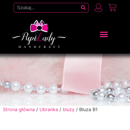
Strona główna
/
Ubranka
/
bluzy
/ Bluza B1