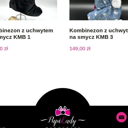
inezon z uchwytem
Kombinezon z uchwy
mycz KMB 1
na smycz KMB 3
00
zł
149,00
zł