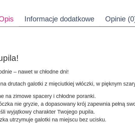
Opis
Informacje dodatkowe
Opinie (0
pila!
odnie – nawet w chłodne dni!
a drutach galotki z mięciutkiej włóczki, w pięknym szar
ne na zimowe spacery i chłodne poranki.
óczka nie gryzie, a dopasowany krój zapewnia pełną s
śli wyjątkowy charakter Twojego pupila.
zka utrzymuje galotki na miejscu bez ucisku.