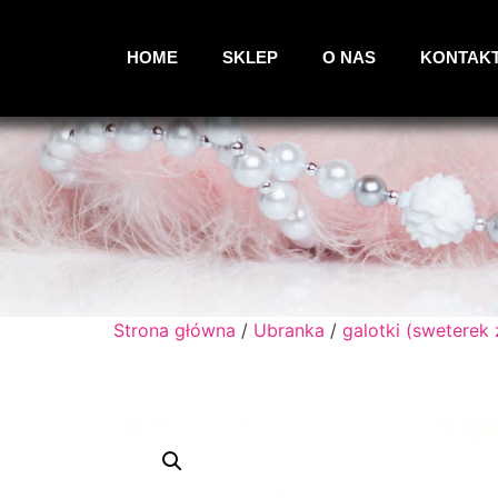
HOME
SKLEP
O NAS
KONTAK
Strona główna
/
Ubranka
/
galotki (sweterek