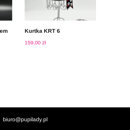
tem
Kurtka KRT 6
159,00
zł
biuro@pupilady.pl