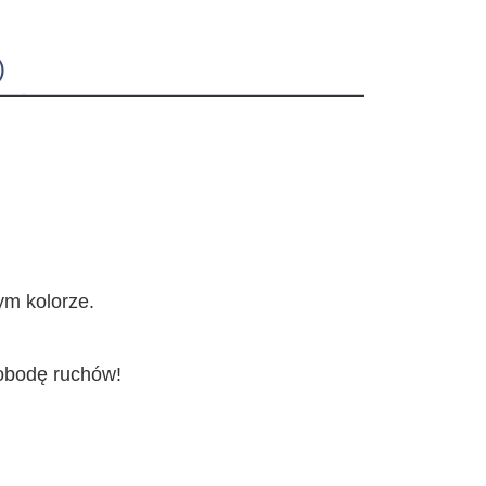
)
ym kolorze.
wobodę ruchów!