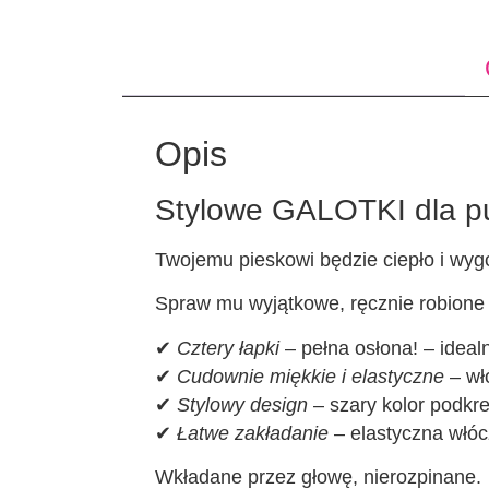
Opis
Stylowe GALOTKI dla pu
Twojemu pieskowi będzie ciepło i wyg
Spraw mu wyjątkowe, ręcznie robione n
✔
Cztery łapki
– pełna osłona! – ideal
✔
Cudownie miękkie i elastyczne
– wł
✔
Stylowy design
– szary kolor podkre
✔
Łatwe zakładanie
– elastyczna włóc
Wkładane przez głowę, nierozpinane.