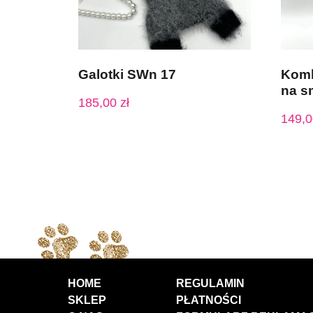
Galotki SWn 17
Komb
na s
185,00
zł
149,
HOME
REGULAMIN
SKLEP
PŁATNOŚCI