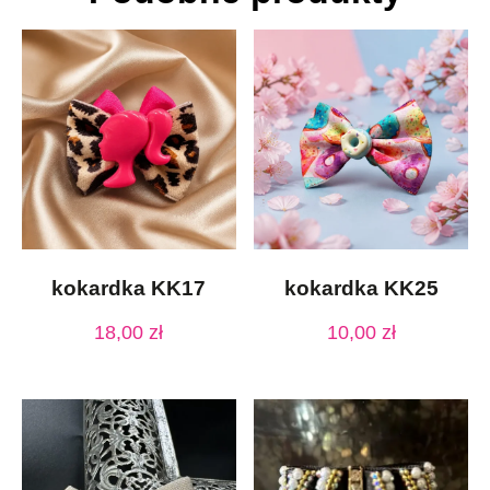
kokardka KK17
kokardka KK25
18,00
zł
10,00
zł