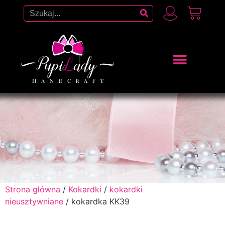
Strona główna
/
Kokardki
/
kokardki
nieusztywniane
/ kokardka KK39