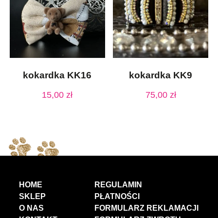
kokardka KK16
kokardka KK9
15,00
zł
75,00
zł
HOME
REGULAMIN
SKLEP
PŁATNOŚCI
O NAS
FORMULARZ REKLAMACJI