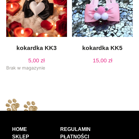
kokardka KK3
kokardka KK5
5,00
zł
15,00
zł
Brak w magazynie
HOME
REGULAMIN
SKLEP
PŁATNOŚCI