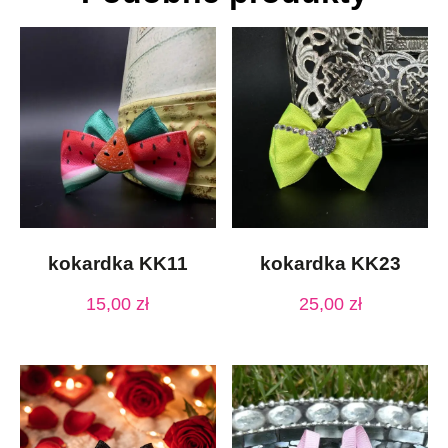
kokardka KK11
kokardka KK23
15,00
zł
25,00
zł