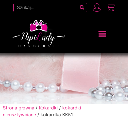
Strona główna
/
Kokardki
/
kokardki
nieusztywniane
/ kokardka KK51