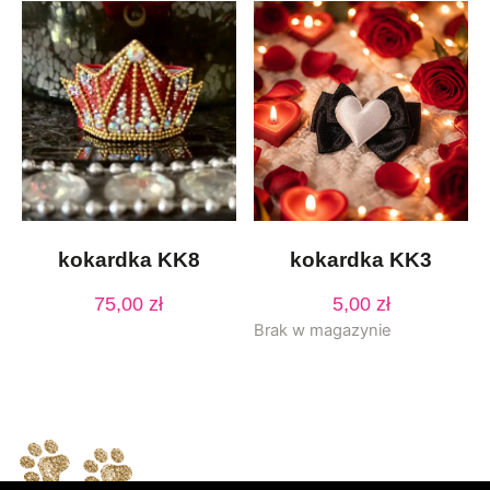
kokardka KK8
kokardka KK3
75,00
zł
5,00
zł
Brak w magazynie