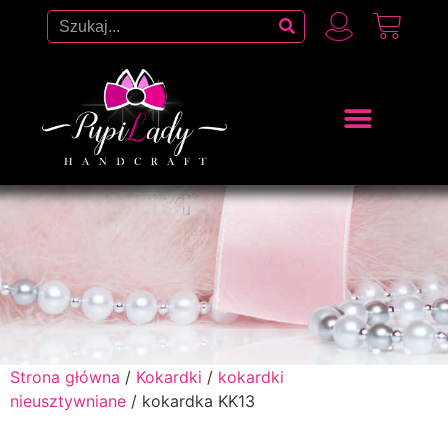
Strona główna
/
Kokardki
/
kokardki
nieusztywniane
/ kokardka KK13