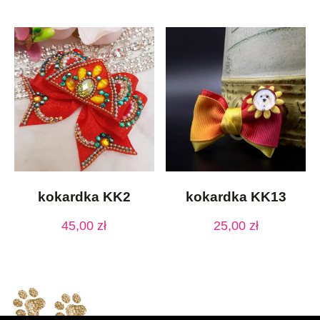
kokardka KK2
kokardka KK13
45,00
zł
25,00
zł