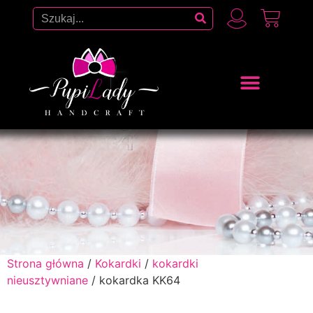
Strona główna
/
Kokardki
/
kokardki
nieusztywniane
/ kokardka KK64