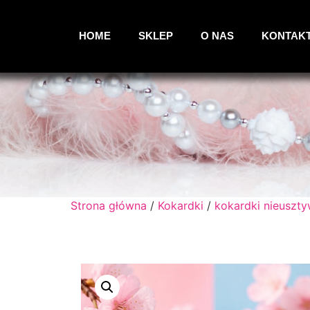
HOME
SKLEP
O NAS
KONTAK
Strona główna
/
Kokardki
/
kokardki nieuszt