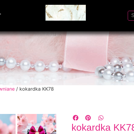
T
ywniane
/ kokardka KK78
kokardka KK7