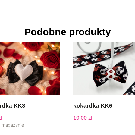
Podobne produkty
rdka KK3
kokardka KK6
ł
10,00
zł
w magazynie