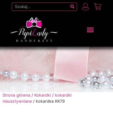
Strona główna
/
Kokardki
/
kokardki
nieusztywniane
/ kokardka KK79