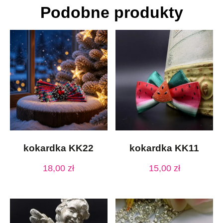
Podobne produkty
kokardka KK22
kokardka KK11
18,00
zł
15,00
zł