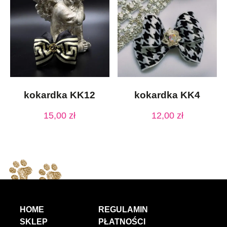
kokardka KK12
kokardka KK4
15,00
zł
12,00
zł
HOME
REGULAMIN
SKLEP
PŁATNOŚCI