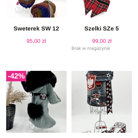
Sweterek SW 12
Szelki SZe 5
95,00
zł
99,00
zł
Brak w magazynie
-42%