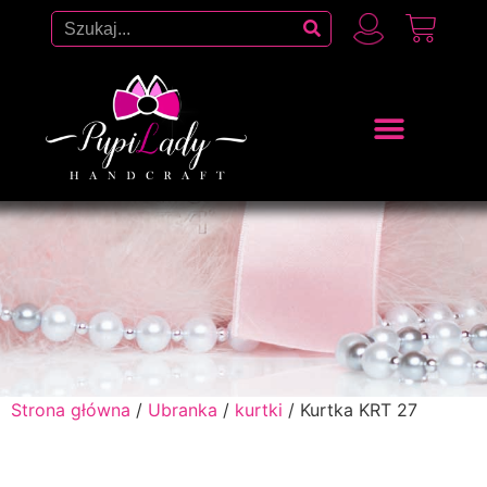
Strona główna
/
Ubranka
/
kurtki
/ Kurtka KRT 27