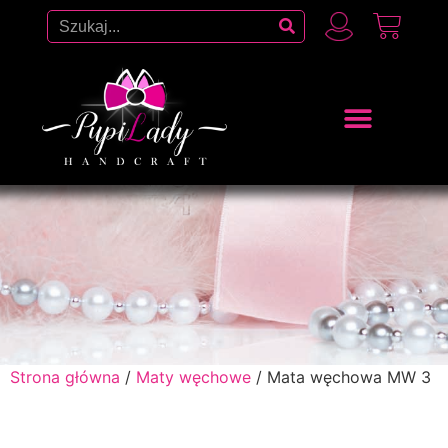
Strona główna
/
Maty węchowe
/ Mata węchowa MW 3