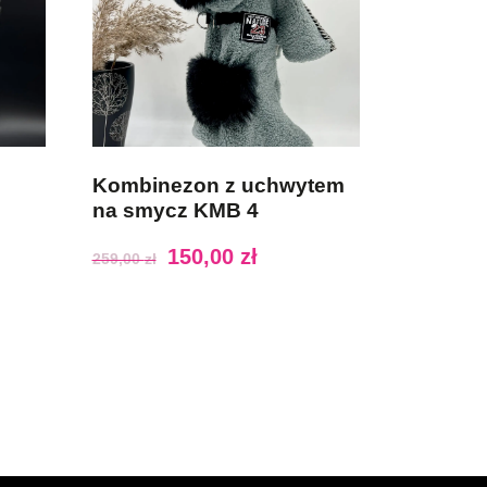
Kombinezon z uchwytem
na smycz KMB 4
150,00
zł
259,00
zł