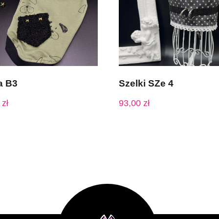
a B3
Szelki SZe 4
0
zł
93,00
zł