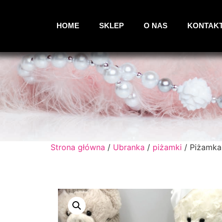
HOME
SKLEP
O NAS
KONTAK
Strona główna
/
Ubranka
/
piżamki
/ Piżamka