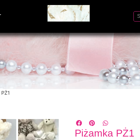
T
 PŻ1
Piżamka PŻ1