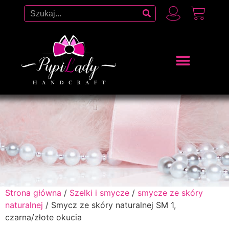
Strona główna
/
Szelki i smycze
/
smycze ze skóry
naturalnej
/ Smycz ze skóry naturalnej SM 1,
czarna/złote okucia