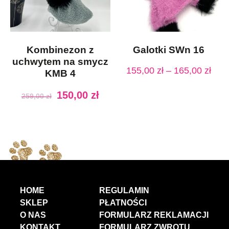
Kombinezon z
Galotki SWn 16
uchwytem na smycz
155,00
zł
–
165,00
zł
KMB 4
150,00
zł
259,00
zł
HOME
REGULAMIN
SKLEP
PŁATNOŚCI
O NAS
FORMULARZ REKLAMACJI
KONTAKT
FORMULARZ ZWROTU