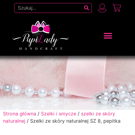
Strona główna
/
Szelki i smycze
/
szelki ze skóry
naturalnej
/ Szelki ze skóry naturalnej SZ 8, pepitka