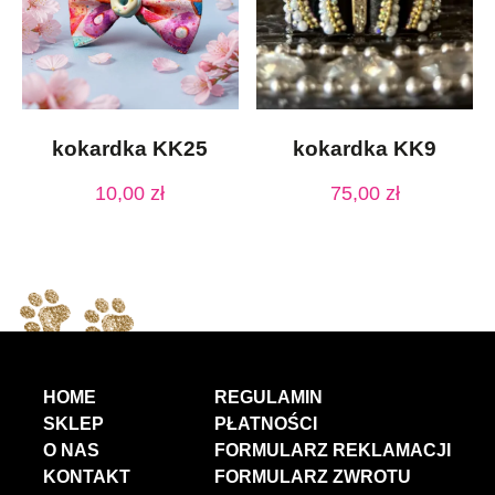
kokardka KK25
kokardka KK9
10,00
zł
75,00
zł
HOME
REGULAMIN
SKLEP
PŁATNOŚCI
O NAS
FORMULARZ REKLAMACJI
KONTAKT
FORMULARZ ZWROTU