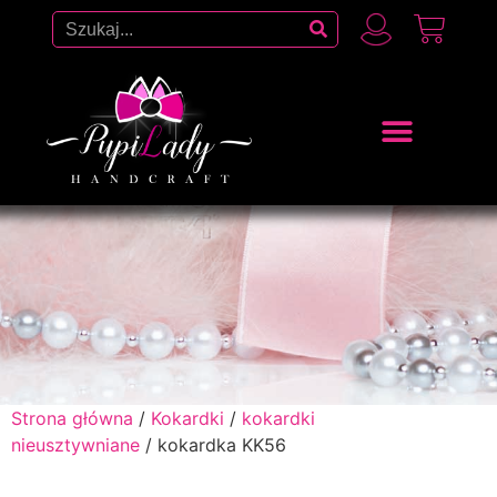
Strona główna
/
Kokardki
/
kokardki
nieusztywniane
/ kokardka KK56