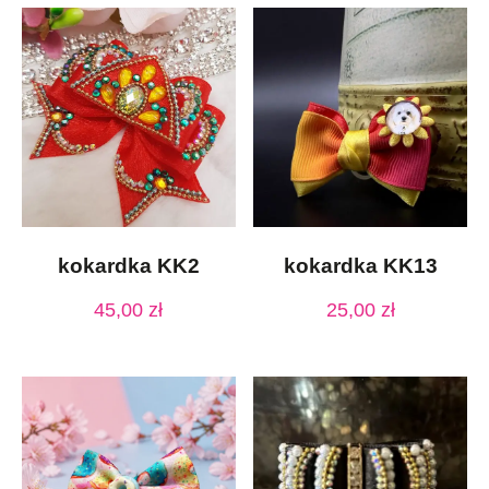
kokardka KK2
kokardka KK13
45,00
zł
25,00
zł